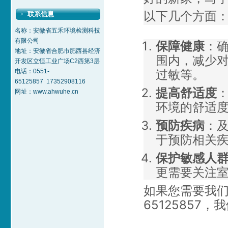
以下几个方面
联系信息
名称：安徽省五禾环境检测科技
有限公司
保障健康
：
地址：安徽省合肥市肥西县经济
围内，减少
开发区立恒工业广场C2西第3层
过敏等。
电话：0551-
65125857 17352908116
提高舒适度
网址：www.ahwuhe.cn
环境的舒适
预防疾病
：
于预防相关
保护敏感人
更需要关注
如果您需要我们
65125857